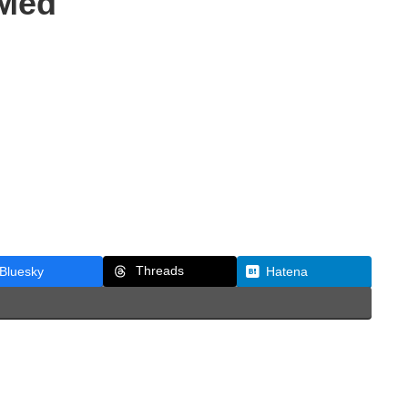
Med
Threads
Bluesky
Hatena