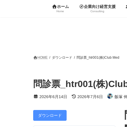
コ
ナ
ホーム
企業向け経営支援
ン
ビ
Home
Consulting
テ
ゲ
ン
ー
ツ
シ
へ
ョ
ス
ン
キ
に
ッ
移
プ
動
HOME
ダウンロード
問診票_htr001(株)Club Med
問診票_htr001(株)Clu
最
2026年6月14日
2026年7月6日
飯塚 
終
更
新
日
ダウンロード
時
: