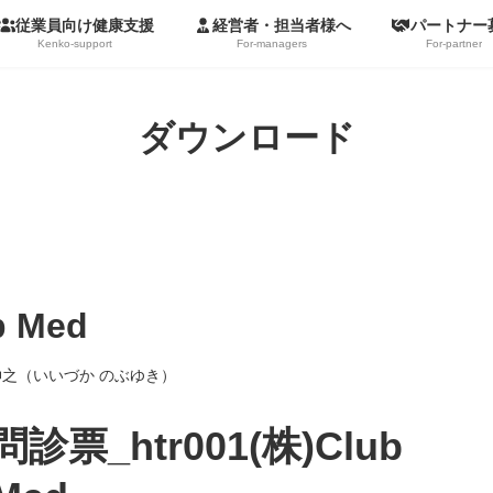
従業員向け健康支援
経営者・担当者様へ
パートナー
Kenko-support
For-managers
For-partner
ダウンロード
b Med
伸之（いいづか のぶゆき）
問診票_htr001(株)Club