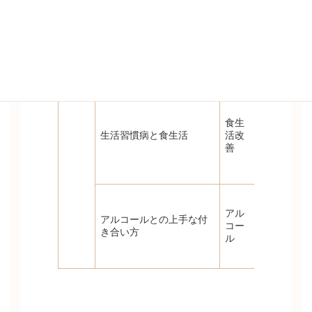
法や簡単ス
喫煙者はも
ヒントを学
喫煙・受動喫煙が引き起
タバ
こす健康への害
コ
【実施形態
タバコの悪
メタボの原
を目的にし
食生
健康的な食
生活習慣病と食生活
活改
かけをつく
善
【実施形態
講義のみ
バランスの
対象者：食
アル
アルコールとの上手な付
座学のみ
コー
き合い方
ル
【実施形態
講義のみ