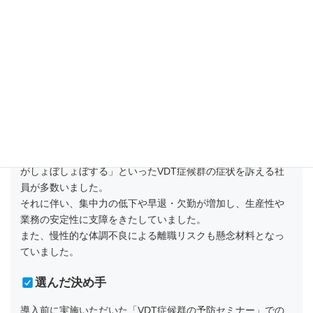
導入前の課題
長時間のPC作業が常態化し、「首が痛い」「肩が凝る」「目
がしょぼしょぼする」といったVDT症候群の症状を訴える社
員が多数いました。
それに伴い、集中力の低下や早退・欠勤が増加し、生産性や
業務の安定性に支障をきたしていました。
また、慢性的な体調不良による離職リスクも懸念材料となっ
ていました。
選んだ決め手
導入前に実施いただいた「VDT症候群の予防セミナー」での