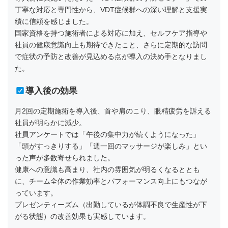
丁寧な対応と専門性から、VDT症候群への深い理解と支援実
績に信頼を感じました。
国家資格を持つ施術者による対応に加え、セルフケア指導や
社員の健康意識向上も期待できたこと、さらに定期的な訪問
で症状の予防と改善が見込める点が導入の決め手となりまし
た。
導入後の効果
月2回の定期施術を導入後、首や肩のこり、眼精疲労を訴える
社員が明らかに減少。
社員アンケートでは「午後の集中力が続くようになった」
「頭がすっきりする」「週一回のマッサージが楽しみ」とい
った声が多数寄せられました。
健康への意識も高まり、社内の雰囲気が明るくなるととも
に、チーム全体の作業効率とパフォーマンス向上にもつなが
っています。
プレゼンティーズム（出勤しているが体調不良で生産性が下
がる状態）の改善効果も実感しています。