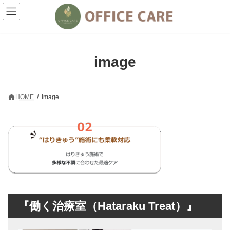
コ
ナ
ン
ビ
テ
ゲ
ン
ー
ツ
シ
へ
ョ
image
ス
ン
キ
に
ッ
移
プ
動
HOME
image
『働く治療室（Hataraku Treat）』