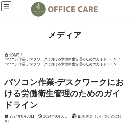
コ
ナ
ン
ビ
テ
ゲ
ン
ー
ツ
シ
へ
ョ
メディア
ス
ン
キ
に
ッ
移
プ
動
HOME
パソコン作業-デスクワークにおける労働衛生管理のためのガイドライン
パソコン作業-デスクワークにおける労働衛生管理のためのガイドライン
パソコン作業-デスクワークにお
ける労働衛生管理のためのガイ
ドライン
最
2024年8月30日
2024年8月30日
飯塚 伸之（いいづか のぶゆ
終
き）
更
新