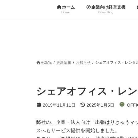
コ
ナ
ホーム
企業向け経営支援
ン
ビ
Home
Consulting
テ
ゲ
ン
ー
ツ
シ
へ
ョ
ス
ン
キ
に
ッ
移
プ
動
HOME
更新情報
お知らせ
シェアオフィス・レンタ
シェアオフィス・レン
最
2019年11月11日
2025年1月5日
OFFI
終
更
新
弊社の、企業・法人向け「出張はりきゅうマ
日
スへもサービス提供を開始しました。
時
: