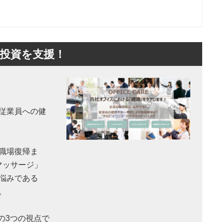
健康投資を支援！
！
従業員への健
職場復帰ま
うマッサージ」
悩みである
。
”の3つの視点で