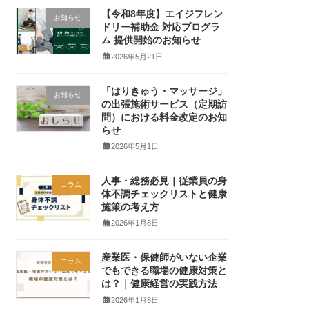
【令和8年度】エイジフレン
お知らせ
ドリー補助金 対応プログラ
ム 提供開始のお知らせ
2026年5月21日
「はりきゅう・マッサージ」
お知らせ
の出張施術サービス（定期訪
問）における料金改定のお知
らせ
2026年5月1日
人事・総務必見｜従業員の身
コラム
体不調チェックリストと健康
施策の考え方
2026年1月8日
産業医・保健師がいない企業
コラム
でもできる職場の健康対策と
は？｜健康経営の実践方法
2026年1月8日