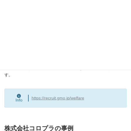
GMOインターネット株式会社の事例
GMOインターネットでは、福利厚生の一環として「GMO Bali
Relax」という社内リラクゼーションサービスを提供しています。
オフィス内に専用のマッサージルームを設置し、従業員が業務の
合間にリフレッシュできるようにしています。
これは、従業員の健康維持と生産性向上を目的とした取り組みで
す。
https://recruit.gmo.jp/welfare
Info
株式会社コロプラの事例