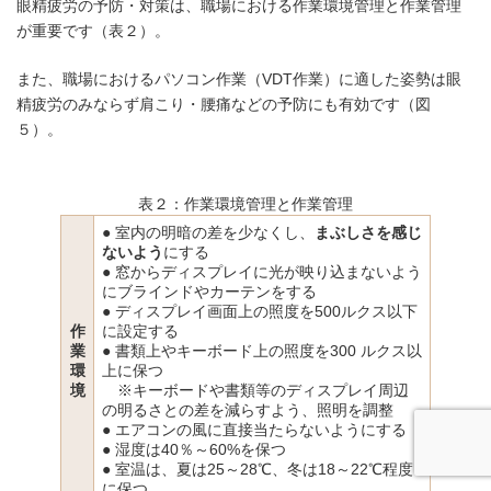
眼精疲労の予防・対策は、職場における作業環境管理と作業管理
が重要です（表２）。
また、職場におけるパソコン作業（VDT作業）に適した姿勢は眼
精疲労のみならず肩こり・腰痛などの予防にも有効です（図
５）。
表２：作業環境管理と作業管理
● 室内の明暗の差を少なくし、
まぶしさを感じ
ないよう
にする
● 窓からディスプレイに光が映り込まないよう
にブラインドやカーテンをする
● ディスプレイ画面上の照度を500ルクス以下
作
に設定する
業
● 書類上やキーボード上の照度を300 ルクス以
環
上に保つ
境
※キーボードや書類等のディスプレイ周辺
の明るさとの差を減らすよう、照明を調整
● エアコンの風に直接当たらないようにする
● 湿度は40％～60%を保つ
● 室温は、夏は25～28℃、冬は18～22℃程度
に保つ