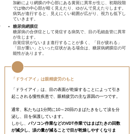
加齢により網膜の中心部にある黄斑に異常が生じ、初期段階
では物の中心部が暗く見えたり、ゆがんで見えたりします。
病気が進行すると、見えにくい範囲が広がり、視力も低下し
ていきます。
糖尿病網膜症
糖尿病の合併症として発症する病気で、目の毛細血管に異常
が生じます。
自覚症状がないまま進行することが多く、「目が疲れる」
「目が重い」といった症状がある場合は、糖尿病網膜症の可
能性があります。
「ドライアイ」は眼精疲労のもと
「ドライアイ」は、目の表面が乾燥することによって引き
起こされる慢性疾患で、眼精疲労の主な原因の一つです。
通常、私たちは1分間に10～20回のまばたきをして涙を分
泌し、目を保護しています。
しかし、
パソコン作業などのVDT作業ではまばたきの回数
が減少し、涙の量が減ることで目が乾燥しやすくなりま