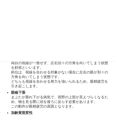
視神経に障害が生じて視野が狭くなる病気です。
多くの場合、自覚症状がなく進行しますが、重症化すると失
明の危険があります。
特に眼圧が高いと発症しやすく、眼圧が上がると頭痛を伴う
こともあります。
白内障
本来透明である水晶体が白く濁る病気で、視力低下やまぶし
さを感じることが特徴です。
日常生活に支障をきたす場合は手術が必要となりますが、術
後に見え方が変わることがあり、眼精疲労を引き起こすこと
もあります。
斜視・斜位
両目の視線が一致せず、左右別々の方角を向いてしまう状態
を斜視といいます。
斜位は、視線を合わせる対象がない場合に左右の眼が別々の
方角を向いてしまう状態です。
どちらも視線を合わせる努力を強いられるため、眼精疲労を
引き起こします。
眼瞼下垂
まぶたが垂れ下がる病気で、視野の上部が見えづらくなるた
め、物を見る際に頭を後ろに反らす必要があります。
この動作が眼精疲労の原因となります。
加齢黄斑変性